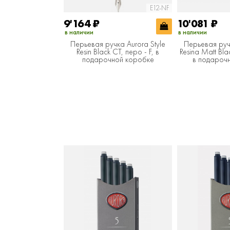
E12-NF
9'164
₽
10'081
₽
в наличии
в наличии
Перьевая ручка Aurora Style
Перьевая ручк
Resin Black CT, перо - F, в
Resina Matt Bla
подарочной коробке
в подароч