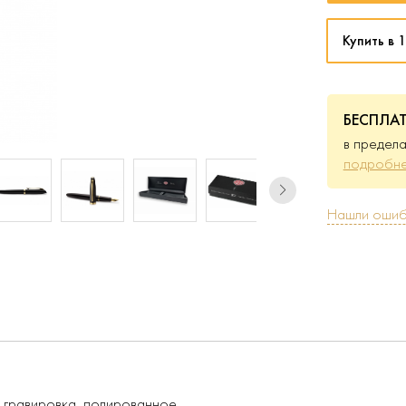
Купить в 1
БЕСПЛА
в предела
подробне
Нашли ошиб
я гравировка, полированное.