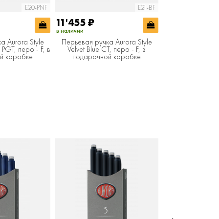
E20-PNF
E21-BF
11'455
₽
13'174
₽
в наличии
в наличии
а Aurora Style
Перьевая ручка Aurora Style
Перьевая ручка
 PGT, перо - F, в
Velvet Blue CT, перо - F, в
Metal Black CT
й коробке
подарочной коробке
подарочной