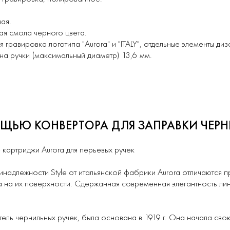
ая.
ая смола черного цвета.
 гравировка логотипа "Aurora" и "ITALY", отдельные элементы диз
ина ручки (максимальный диаметр) 13,6 мм.
ОЩЬЮ КОНВЕРТОРА ДЛЯ ЗАПРАВКИ ЧЕ
картриджи Aurora для перьевых ручек
адлежности Style от итальянской фабрики Aurora отличаются 
 на их поверхности. Сдержанная современная элегантность лин
ель чернильных ручек, была основана в 1919 г. Она начала сво