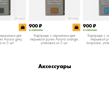
129-MX2
129-MX6
900
₽
900
₽
в наличии
в наличии
чернилами для
Картридж с чернилами для
Картридж с ч
и Aurora grey,
перьевой ручки Aurora orange,
перьевой р
 из 5 шт.
упаковка из 5 шт.
turquoiee, упа
Аксессуары