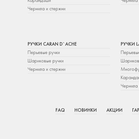
Карандаши
Чернила 
Чернила и стержни
РУЧКИ CARAN D`ACHE
РУЧКИ 
Перьевые ручки
Перьевы
Шариковые ручки
Шариков
Чернила и стержни
Многофу
Каранда
Чернила 
FAQ
НОВИНКИ
АКЦИИ
ГА