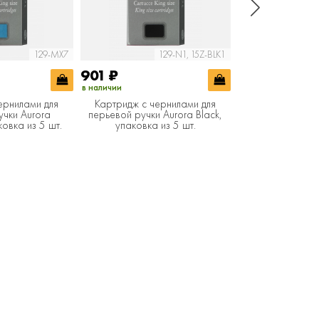
129-MX7
129-N1, 15Z-BLK1
901
₽
901
₽
в наличии
в наличии
ернилами для
Картридж с чернилами для
Картридж с че
учки Aurora
перьевой ручки Aurora Black,
перьевой ручки
ковка из 5 шт.
упаковка из 5 шт.
упаковка 