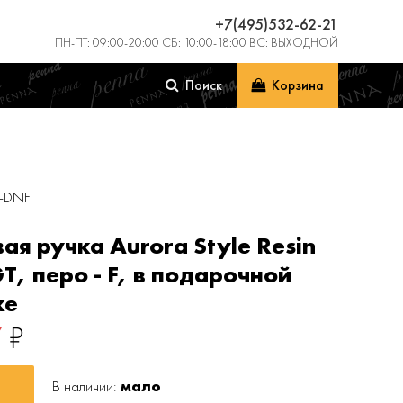
+7(495)532-62-21
ПН-ПТ: 09:00-20:00 СБ: 10:00-18:00 ВС: ВЫХОДНОЙ
Поиск
Корзина
2-DNF
ая ручка Aurora Style Resin
GT, перо - F, в подарочной
ке
7
₽
В наличии:
мало