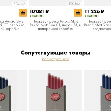
E20-NM
E20-BM
10'081
₽
11'226
₽
в наличии
в наличии
а Aurora Style
Перьевая ручка Aurora Style
Перьевая ручк
ck CT, перо - M,
Resina Matt Blue CT, перо - M, в
Resina Matt Black
ной коробке
подарочной коробке
подарочно
Сопутствующие товары
посмотреть все