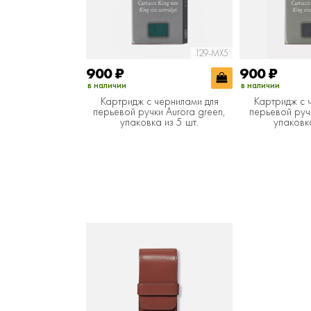
129-MX5
900
₽
900
₽
в наличии
в наличии
Картридж с чернилами для
Картридж с 
перьевой ручки Aurora green,
перьевой ручк
упаковка из 5 шт.
упаковка