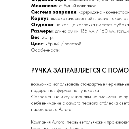
Механизм
: съёмный колпачок.
Система заправки
: картриджно - конверторн
Корпус
: высококачественный пластик - акрилов
Отделка
: на кольце колпачка имеется глубокая
Размеры
: длина ручки 136 мм / 160 мм, толщ
Вес
: 20 гр.
Цвет
: чёрный / золотой.
Особенности:
РУЧКА ЗАПРАВЛЯЕТСЯ С ПОМ
возможно использовать стандартные чернильные 
подарочная фирменная упаковка
Современные и функциональные письменные прин
себя внимание с самого первого отблеска света
надежностью Aurora.
Компания Aurora, первый итальянский производит
Базилика в сердце Турина.