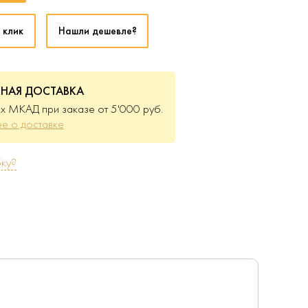
 клик
Нашли дешевле?
ТНАЯ ДОСТАВКА
х МКАД при заказе от 5'000 руб.
е о доставке
ку?