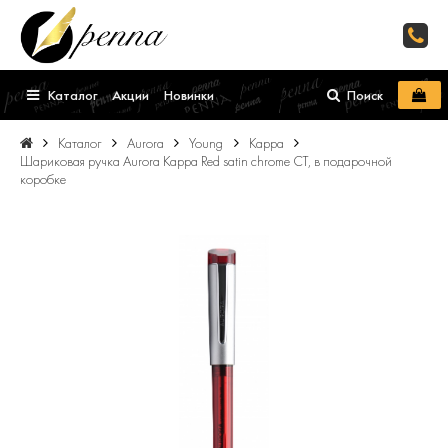
Каталог
Акции
Новинки
Поиск
Каталог
Aurora
Young
Kappa
Шариковая ручка Aurora Kappa Red satin chrome CT, в подарочной
коробке