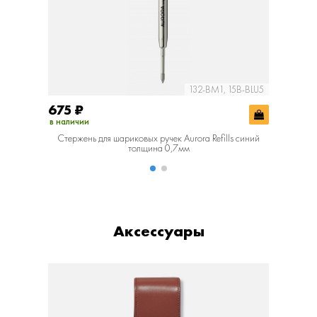
132-BM1, 15B-BLU5
675
₽
675
₽
в наличии
в наличии
Стержень для шариковых ручек Aurora Refills синий
Стержень
толщина 0,7мм
Аксессуары