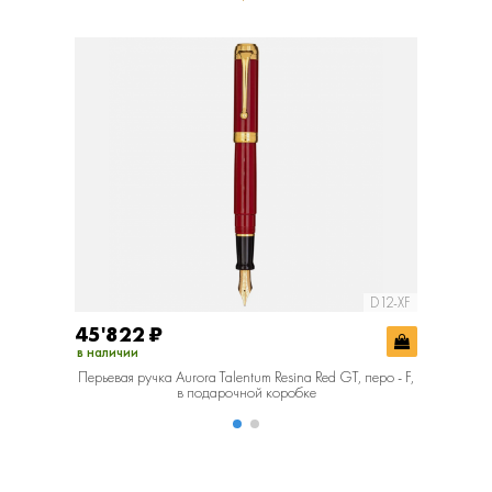
D12-XF
45'822
₽
73'50
в наличии
в наличии
Перьевая ручка Aurora Talentum Resina Red GT, перо - F,
Перьевая
в подарочной коробке