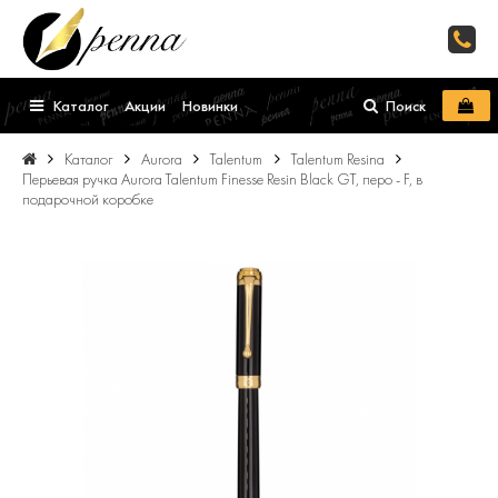
Каталог
Акции
Новинки
Поиск
Каталог
Aurora
Talentum
Talentum Resina
Перьевая ручка Aurora Talentum Finesse Resin Black GT, перо - F, в
подарочной коробке