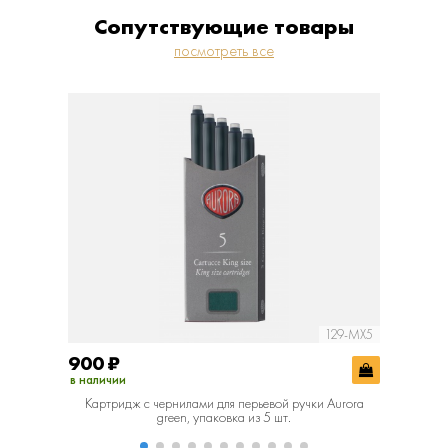
Сопутствующие товары
посмотреть все
129-MX5
900
₽
900
₽
в наличии
в наличии
Картридж с чернилами для перьевой ручки Aurora
Картридж 
green, упаковка из 5 шт.