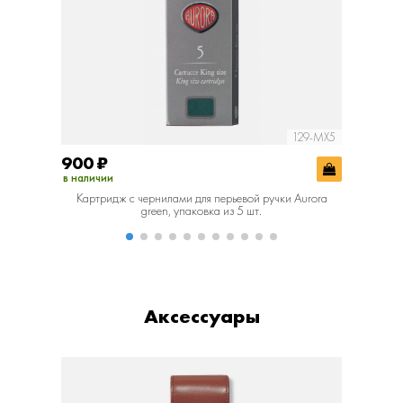
129-MX5
900
₽
900
₽
в наличии
в наличии
Картридж с чернилами для перьевой ручки Aurora
Картридж 
green, упаковка из 5 шт.
Аксессуары