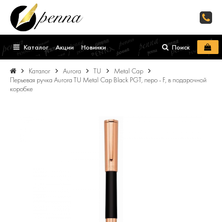
Каталог
Акции
Новинки
Поиск
Каталог
Aurora
TU
Metal Cap
Перьевая ручка Aurora TU Metal Cap Black PGT, перо - F, в подарочной
коробке