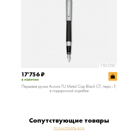
T10-CNF
17'756
₽
в наличии
Перьевая ручка Aurora TU Metal Cap Black CT, перо - F,
в подарочной коробке
Сопутствующие товары
посмотреть все