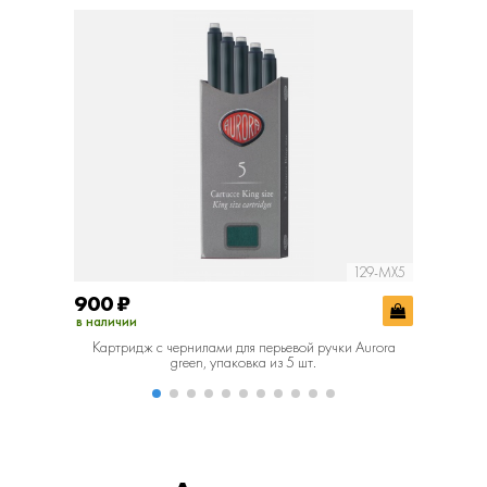
129-MX5
900
₽
900
₽
в наличии
в наличии
Картридж с чернилами для перьевой ручки Aurora
Картридж 
green, упаковка из 5 шт.