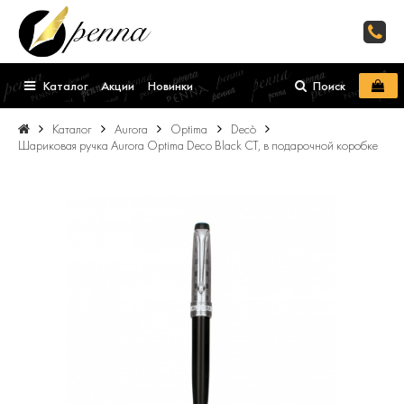
Каталог
Акции
Новинки
Поиск
Каталог
Aurora
Optima
Decò
Шариковая ручка Aurora Optima Deco Black CT, в подарочной коробке