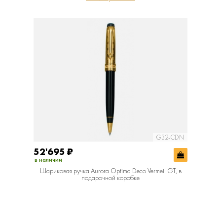
G32-CDN
52'695
₽
в наличии
Шариковая ручка Aurora Optima Deco Vermeil GT, в
подарочной коробке