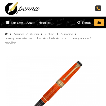
Каталог
Акции
Новинки
Поиск
Каталог
Aurora
Optima
Auroloide
Ручка-роллер Aurora Optima Auroloide Arancho GT, в подарочной
коробке