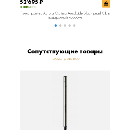
52'695
₽
52'69
в наличии
в наличии
Ручка-роллер Aurora Optima Auroloide Black pearl CT, в
Ручка-р
подарочной коробке
Сопутствующие товары
посмотреть все