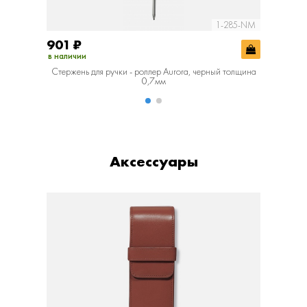
1-285-NM
901
₽
901
₽
в наличии
в наличии
Стержень для ручки - роллер Aurora, черный толщина
Стержень
0,7мм
Аксессуары