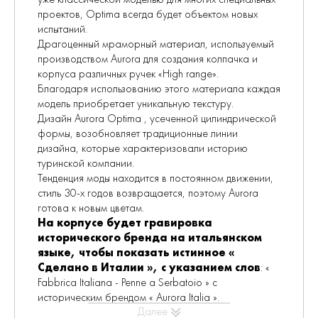
проектов, Optima всегда будет объектом новых
испытаний.
Драгоценный мраморный материал, используемый
производством Aurora для создания колпачка и
корпуса различных ручек «High range».
Благодаря использованию этого материала каждая
модель приобретает уникальную текстуру.
Дизайн Aurora Optima , усеченной цилиндрической
формы, возобновляет традиционные линии
дизайна, которые характеризовали историю
туринской компании.
Тенденция моды находится в постоянном движении,
стиль 30-х годов возвращается, поэтому Aurora
готова к новым цветам.
На корпусе будет гравировка
исторического бренда на итальянском
языке, чтобы показать истинное «
Сделано в Италии », с указанием слов
: «
Fabbrica Italiana - Penne a Serbatoio » с
историческим брендом « Aurora Italia ».
Далее
Зажим колпачка считается «драгоценностью».