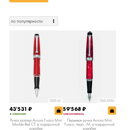
068-M
066-MM
43'531
₽
59'568
₽
в наличии
закончились
Ручка-роллер Aurora Fuoco Mini
Перьевая ручка Aurora Mini
Marble Red CT, в подарочной
Fuoco, перо - М, в подарочной
коробке
коробке