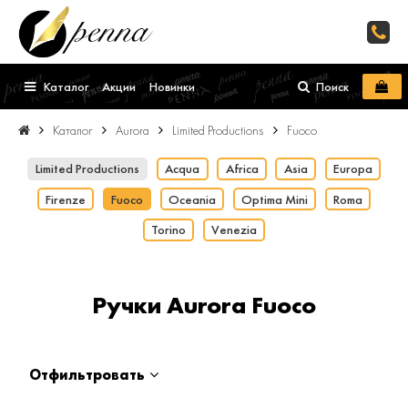
Каталог
Акции
Новинки
Поиск
Каталог
Aurora
Limited Productions
Fuoco
Limited Productions
Acqua
Africa
Asia
Europa
Firenze
Fuoco
Oceania
Optima Mini
Roma
Torino
Venezia
Ручки Aurora Fuoco
Отфильтровать