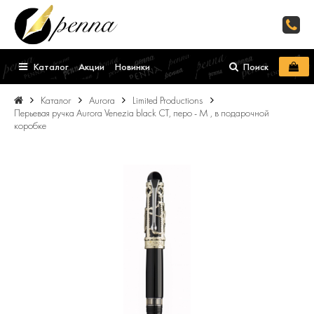
Каталог
Акции
Новинки
Поиск
Каталог
Aurora
Limited Productions
Перьевая ручка Aurora Venezia black CT, перо - М , в подарочной
коробке