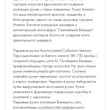
городов искусства вдохновила на создание
коллекции ручек с таким названием. Ручка Venezia -
это дань неповторимой красоте, изяществу и
благородству одного из самых красивых городов
Италии. Богатое культурное наследие и
неповторимая атмосфера "Светлейшей Венеции"
вдохновила мастеров Aurora на создание этого
удивительного шедевра.
Перьевая ручка Aurora Limited Collection Venezia .
Перо выполнено из белого золота 18К 750 пробы с
толщиной пишущего узла М. Посвящена Венеции -
прекраснейшему городу искусства. На грип-секции
ручки имеется резьба для колпачка. Система
заправки ручки чернилами, состоит из встроенного
в корпус конвертора. Чернила в ручку набираются
путём выкручивания хвостовика ручки. Ручка
упакована в фирменную подарочную коробку в
комплекте с чернилами.
Перьевые ручки коллекции Венеция в силу
конструктивных особенностей заправочного