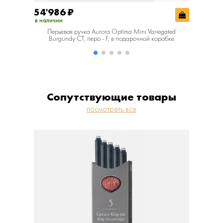
54'986
₽
59'56
в наличии
в наличии
Перьевая ручка Aurora Optima Mini Variegated
Перьевая 
Burgundy CT, перо - F, в подарочной коробке
Сопутствующие товары
посмотреть все