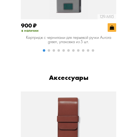
129-MX5
900
₽
900
₽
в наличии
в наличии
Картридж с чернилами для перьевой ручки Aurora
Картридж 
green, упаковка из 5 шт.
Аксессуары