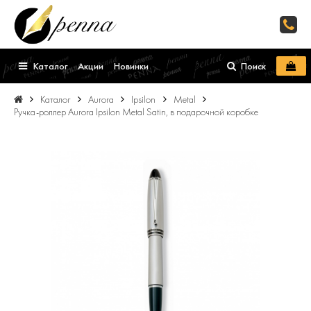
Каталог
Акции
Новинки
Поиск
Каталог
Aurora
Ipsilon
Metal
Ручка-роллер Aurora Ipsilon Metal Satin, в подарочной коробке