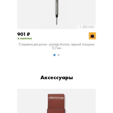
1-285-NM
901
₽
901
₽
в наличии
в наличии
Стержень для ручки - роллер Aurora, черный толщина
Стержень
0,7мм
Аксессуары