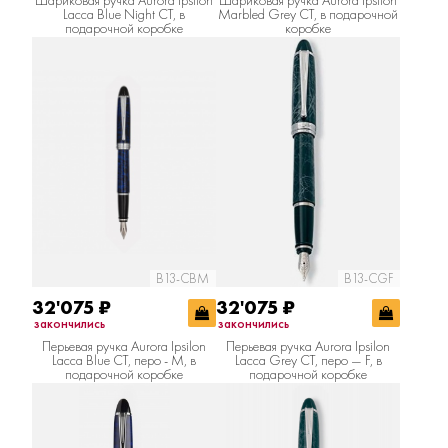
Lacca Blue Night CT, в
Marbled Grey CT, в подарочной
подарочной коробке
коробке
B13-CBM
B13-CGF
32'075
₽
32'075
₽
закончились
закончились
Перьевая ручка Aurora Ipsilon
Перьевая ручка Aurora Ipsilon
Lacca Blue CT, перо - М, в
Lacca Grey CT, перо — F, в
подарочной коробке
подарочной коробке