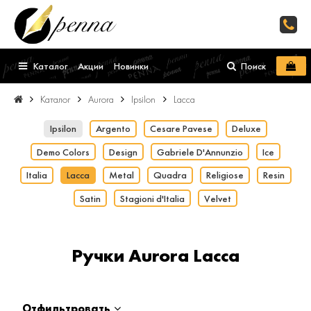
Каталог
Акции
Новинки
Поиск
Каталог
Aurora
Ipsilon
Lacca
Ipsilon
Argento
Cesare Pavese
Deluxe
Demo Colors
Design
Gabriele D'Annunzio
Ice
Italia
Lacca
Metal
Quadra
Religiose
Resin
Satin
Stagioni d'Italia
Velvet
Ручки Aurora Lacca
Отфильтровать