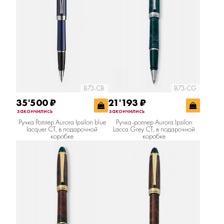
B73-CB
B73-CG
35'500
₽
21'193
₽
закончились
закончились
Ручка Роллер Aurora Ipsilon blue
Ручка-роллер Aurora Ipsilon
lacquer CT, в подарочной
Lacca Grey CT, в подарочной
коробке
коробке