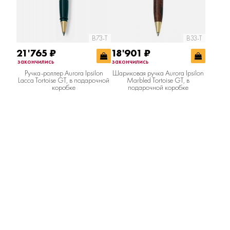
B73-T
B33-T
21'765
₽
18'901
₽
закончились
закончились
Ручка-роллер Aurora Ipsilon
Шариковая ручка Aurora Ipsilon
Lacca Tortoise GT, в подарочной
Marbled Tortoise GT, в
коробке
подарочной коробке