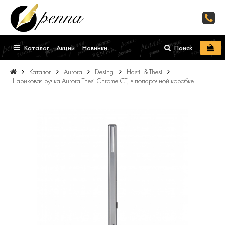
Каталог
Акции
Новинки
Поиск
Каталог
Aurora
Desing
Hastil & Thesi
Шариковая ручка Aurora Thesi Chrome CT, в подарочной коробке