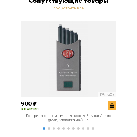
Сопутствующие товары
посмотреть все
129-MX5
900
₽
900
₽
в наличии
в наличии
Картридж с чернилами для перьевой ручки Aurora
Картридж 
green, упаковка из 5 шт.