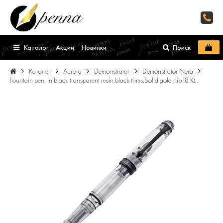
Каталог
Акции
Новинки
Поиск
Каталог
Aurora
Demonstrator
Demonstrator Nera
Fountain pen, in black transparent resin,black trims.Solid gold nib18 Kt.